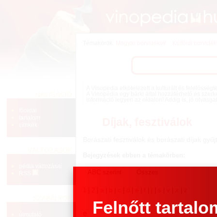
Témakörök:
Magyar borvidékek
Külföldi borvidé
A Vinopedia elkötelezett a kulturált és felelősség
NAVIGÁCIÓ
A Vinopédia egy bárki által hozzáférhető és szerk
információ legyen az oldalon! Addig is, jó olvasga
főoldal
tartalom
Díjak, fesztiválok
címkék
Borászati fesztiválok és borászati díjak gyű
VÁLTOZÁSOK
Bejegyzések ebben a témakörben:
pédia változásai
RSS
1
|
2
|
a
|
b
|
c
|
d
|
e
|
f
|
j
|
s
|
v
|
x
|
z
SZABÁLYOK
Felnőtt tartalo
e
útmutató