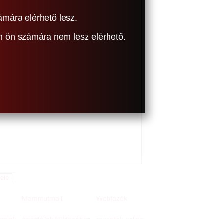
ámára elérhető lesz.
om ön számára nem lesz elérhető.
Mammutmail
Webfazék