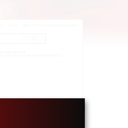
lok
Egyéb
Már
538 szócikk
közül válogathatsz.
mára nem ajánljuk.
 és járulj hozzá, hogy minél több hasznos