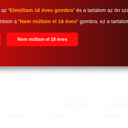
 az "
Elmúltam 18 éves gombra
" és a tartalom az ön sz
ntson a "
Nem múltam el 18 éves
" gombra, ez a tartal
Nem múltam el 18 éves
Biciklopédia
Jógapédia
Szépségpédia