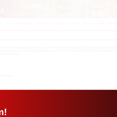
kek
Szőlő- és borfajták
Borászat
Borászok
Pálinka
Pezsgő
Díjak, fesztivá
teljes alkoholfogyasztás mellett, ezért szeszesital fogyasztását 18 éven aluliak szá
eszthető webes borászati tudástár. Legyél Te is a Vinopédiát építő közösség tagja,
tást kívánunk!
jteménye.
m!