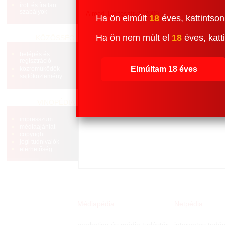
írott és íratlan
szabályok
Almádi Borfesztivál 2009
Ha ön elmúlt
18
éves, kattintson
Ha ön nem múlt el
18
éves, katti
KÖZÖSSÉG
belépés és
regisztráció
Elmúltam 18 éves
közreműködők
sajtóközlemény
VINOPÉDIA
impresszum
médiaajánlat
copyright
jogi tudnivalók
elérhetőség
Médiapédia
Netpédia