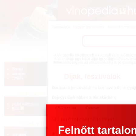
Témakörök:
Magyar borvidékek
Külföldi borvidé
A Vinopedia elkötelezett a kulturált és felelősség
NAVIGÁCIÓ
A Vinopédia egy bárki által hozzáférhető és szerk
információ legyen az oldalon! Addig is, jó olvasga
főoldal
tartalom
Díjak, fesztiválok
címkék
Borászati fesztiválok és borászati díjak gyű
VÁLTOZÁSOK
Bejegyzések ebben a témakörben:
pédia változásai
RSS
1
|
2
|
a
|
b
|
c
|
d
|
e
|
f
|
j
|
s
|
v
|
x
|
z
SZABÁLYOK
Felnőtt tartalo
a
útmutató