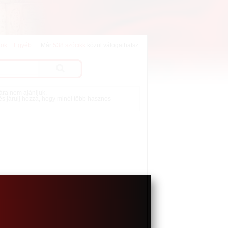
lok
Egyéb
Már
538 szócikk
közül válogathatsz.
mára nem ajánljuk.
 és járulj hozzá, hogy minél több hasznos