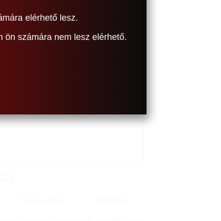
ámára elérhető lesz.
om ön számára nem lesz elérhető.
Mammutmail
Webfazék