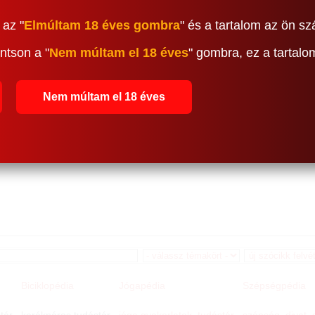
 az "
Elmúltam 18 éves gombra
" és a tartalom az ön sz
ntson a "
Nem múltam el 18 éves
" gombra, ez a tartal
Nem múltam el 18 éves
Biciklopédia
Jógapédia
Szépségpédia