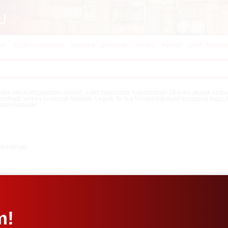
kek
Szőlő- és borfajták
Borászat
Borászok
Pálinka
Pezsgő
Díjak, fesztivá
teljes alkoholfogyasztás mellett, ezért szeszesital fogyasztását 18 éven aluliak szá
eszthető webes borászati tudástár. Legyél Te is a Vinopédiát építő közösség tagja,
tást kívánunk!
jteménye.
m!