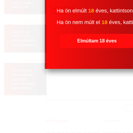
írott és íratlan
szabályok
Laposa Birtok
Ha ön elmúlt
18
éves, kattintson
Légli Ottó
Ha ön nem múlt el
18
éves, katti
KÖZÖSSÉG
belépés és
regisztráció
Elmúltam 18 éves
közreműködők
sajtóközlemény
VINOPÉDIA
impresszum
médiaajánlat
copyright
jogi tudnivalók
elérhetőség
Médiapédia
Netpédia