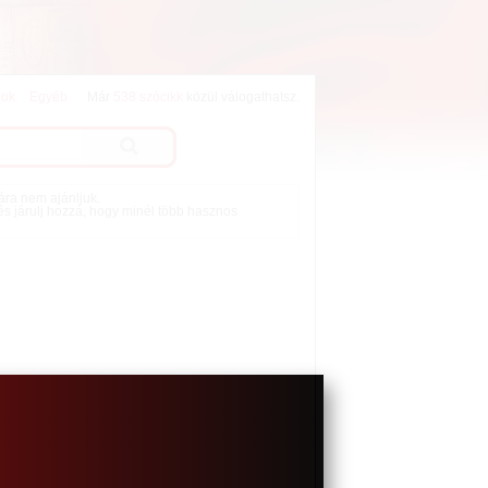
lok
Egyéb
Már
538 szócikk
közül válogathatsz.
mára nem ajánljuk.
 és járulj hozzá, hogy minél több hasznos