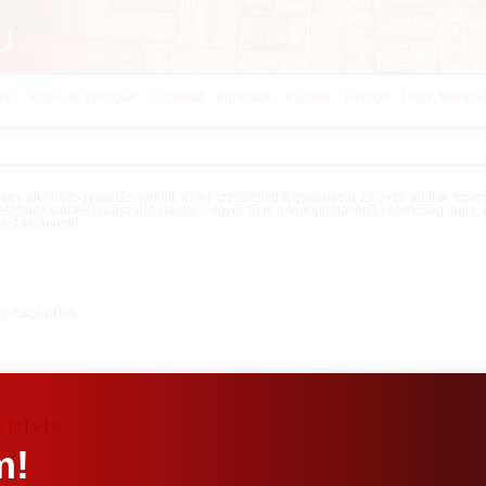
kek
Szőlő- és borfajták
Borászat
Borászok
Pálinka
Pezsgő
Díjak, fesztivá
teljes alkoholfogyasztás mellett, ezért szeszesital fogyasztását 18 éven aluliak szá
eszthető webes borászati tudástár. Legyél Te is a Vinopédiát építő közösség tagja,
tást kívánunk!
gy csokorba.
s
|
t
|
v
|
w
m!