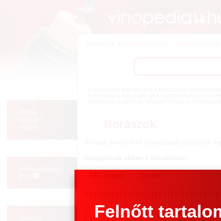
Témakörök:
Magyar borvidékek
Külföldi borvidé
A Vinopedia elkötelezett a kulturált és felelősség
NAVIGÁCIÓ
A Vinopédia egy bárki által hozzáférhető és szerk
információ legyen az oldalon! Addig is, jó olvasga
főoldal
tartalom
Borászok
címkék
A hazai borvidékek borászatait gyűjtöttük e
VÁLTOZÁSOK
Bejegyzések ebben a témakörben:
pédia változásai
RSS
b
|
c
|
d
|
e
|
f
|
g
|
h
|
i
|
j
|
k
|
l
|
m
|
n
|
o
|
p
|
r
|
SZABÁLYOK
Felnőtt tartalo
l
útmutató