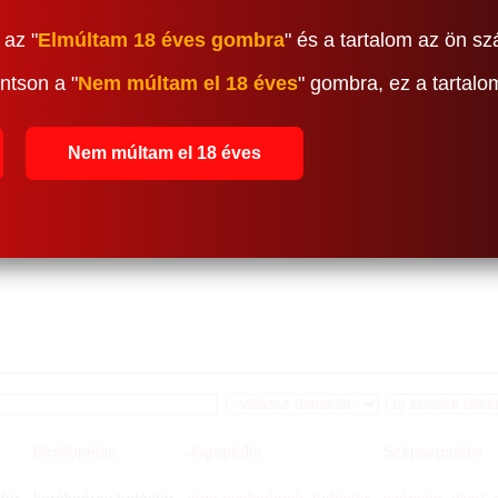
 az "
Elmúltam 18 éves gombra
" és a tartalom az ön sz
ntson a "
Nem múltam el 18 éves
" gombra, ez a tartal
Nem múltam el 18 éves
Biciklopédia
Jógapédia
Szépségpédia