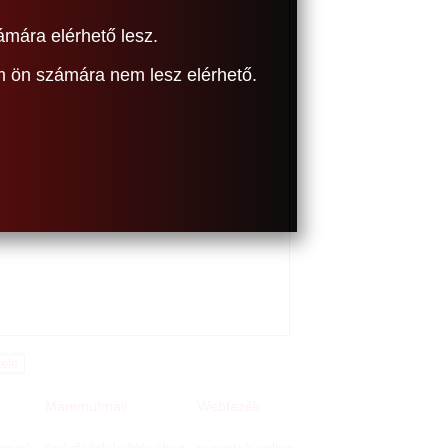
ámára elérhető lesz.
om ön számára nem lesz elérhető.
Mammutmail
Webfazék