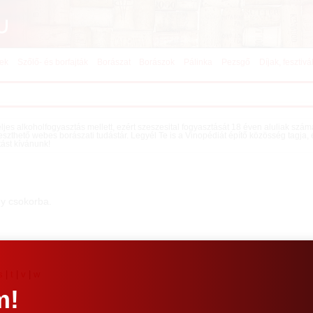
kek
Szőlő- és borfajták
Borászat
Borászok
Pálinka
Pezsgő
Díjak, fesztivá
teljes alkoholfogyasztás mellett, ezért szeszesital fogyasztását 18 éven aluliak szá
eszthető webes borászati tudástár. Legyél Te is a Vinopédiát építő közösség tagja,
tást kívánunk!
gy csokorba.
s
|
t
|
v
|
w
m!