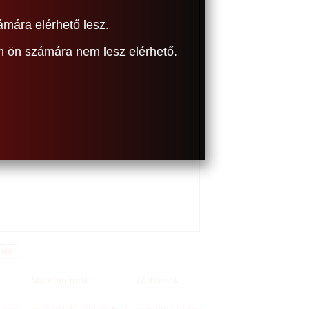
ámára elérhető lesz.
om ön számára nem lesz elérhető.
Mammutmail
Webfazék