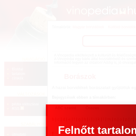
Témakörök:
Magyar borvidékek
Külföldi borvidé
A Vinopedia elkötelezett a kulturált és felelősség
NAVIGÁCIÓ
A Vinopédia egy bárki által hozzáférhető és szerk
információ legyen az oldalon! Addig is, jó olvasga
főoldal
tartalom
Borászok
címkék
A hazai borvidékek borászatait gyűjtöttük e
VÁLTOZÁSOK
Bejegyzések ebben a témakörben:
pédia változásai
RSS
b
|
c
|
d
|
e
|
f
|
g
|
h
|
i
|
j
|
k
|
l
|
m
|
n
|
o
|
p
|
r
|
SZABÁLYOK
Felnőtt tartalo
f
útmutató