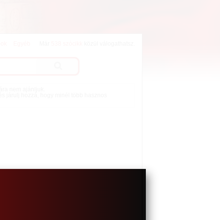
lok
Egyéb
Már
538 szócikk
közül válogathatsz.
mára nem ajánljuk.
 és járulj hozzá, hogy minél több hasznos