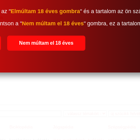
 az "
Elmúltam 18 éves gombra
" és a tartalom az ön sz
ék
borvidék
ntson a "
Nem múltam el 18 éves
" gombra, ez a tartal
Nem múltam el 18 éves
Biciklopédia
Jógapédia
Szépségpédia