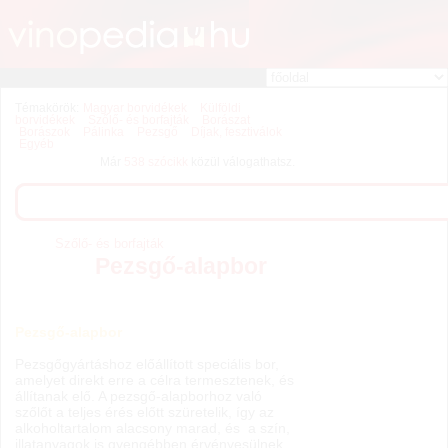
Témakörök:
Magyar borvidékek
Külföldi
borvidékek
Szőlő- és borfajták
Borászat
Borászok
Pálinka
Pezsgő
Díjak, fesztiválok
Egyéb
Már
538 szócikk
közül válogathatsz.
Szőlő- és borfajták
Pezsgő-alapbor
Pezsgő-alapbor
Pezsgőgyártáshoz előállított speciális bor,
amelyet direkt erre a célra termesztenek, és
állítanak elő. A pezsgő-alapborhoz való
szőlőt a teljes érés előtt szüretelik, így az
alkoholtartalom alacsony marad, és a szín,
illatanyagok is gyengébben érvényesülnek.