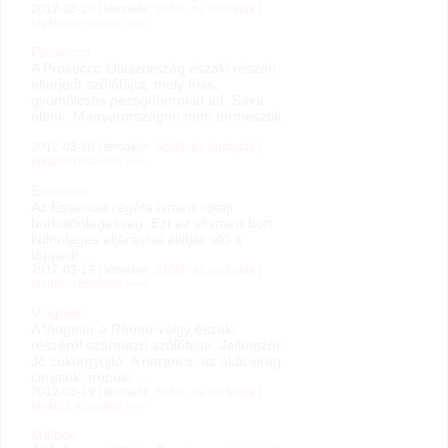
2012-03-20 | témakör:
Szőlő- és borfajták
|
további részletek »»»
Prosecco
A Prosecco Olaszország északi részén
elterjedt szőlőfajta, mely friss,
gyümölcsös pezsgőborokat ad. Sava
élénk. Magyarországon nem termesztik.
...
2012-03-20 | témakör:
Szőlő- és borfajták
|
további részletek »»»
Essencia
Az Essencia régóta ismert tokaji
borkülönlegesség. Ezt az elismert bort
különleges eljárással állítják elő a
töppedt ...
2012-03-19 | témakör:
Szőlő- és borfajták
|
további részletek »»»
Viognier
A Viognier a Rhone-völgy északi
részéről származó szőlőfajta. Jellemzői:
Jó cukorgyűjtő. A narancs, az akácvirág,
citrusok, trópusi ...
2012-03-19 | témakör:
Szőlő- és borfajták
|
további részletek »»»
Malbec