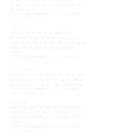
Bouvier keresztezésével. Korai érésű,
bőtermő, erős ...
2009-06-24 | témakör:
Szőlő- és borfajták
|
további részletek »»»
Juhfark
Juhfark Nem lehet megállapítani
pontosan, hogy honnét származik a
szőlő, egyesek szerint tipikusan magyar
fajta, mások szerint pedig osztrák.
Nevét ...
2009-06-24 | témakör:
Szőlő- és borfajták
|
további részletek »»»
Arany Sárfehér
Arany sárfehér A szőlőfajta származása
bizonytalan, de valószínűleg a balkáni
térségből érkezett hozzánk. Kizárólag ...
2009-06-24 | témakör:
Szőlő- és borfajták
|
további részletek »»»
Leányka
Leányka Származását pontosan nem
ismerjük, valószínűleg Erdélyből
származó szőlőfajta a Leányka. Tőkéje
erőteljes ...
2009-06-24 | témakör:
Szőlő- és borfajták
|
további részletek »»»