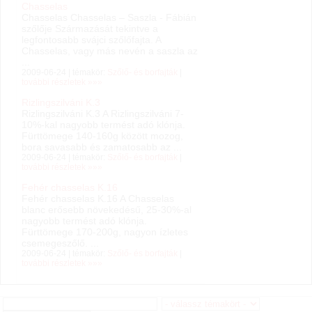
Chasselas
Chasselas Chasselas – Saszla - Fábián
szőlője Származását tekintve a
legfontosabb svájci szőlőfajta. A
Chasselas, vagy más nevén a saszla az
...
2009-06-24 | témakör:
Szőlő- és borfajták
|
további részletek »»»
Rizlingszilváni K.3
Rizlingszilváni K.3 A Rizlingszilváni 7-
10%-kal nagyobb termést adó klónja.
Fürttömege 140-160g között mozog,
bora savasabb és zamatosabb az ...
2009-06-24 | témakör:
Szőlő- és borfajták
|
további részletek »»»
Fehér chasselas K.16
Fehér chasselas K.16 A Chasselas
blanc erősebb növekedésű, 25-30%-al
nagyobb termést adó klónja.
Fürttömege 170-200g, nagyon ízletes
csemegeszőlő. ...
2009-06-24 | témakör:
Szőlő- és borfajták
|
további részletek »»»