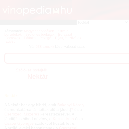
Témakörök:
Magyar borvidékek
Külföldi
borvidékek
Szőlő- és borfajták
Borászat
Borászok
Pálinka
Pezsgő
Díjak, fesztiválok
Egyéb
Már
538 szócikk
közül válogathatsz.
Szőlő- és borfajták
Nektár
Nektár
A Nektár bor egy hibrid, amit
Bakonyi Károly
és munkatársai állítottak elő a [Judit]
?
és a
Cserszegi fűszeres
keresztezésével. A
[Judit]
?
is hibrid növény, a
Kocsis Irma
és a
Csaba Gyöngye
szőlőkből hozták létre.
A szőlő levelei hasonlítanak a
Cserszegi