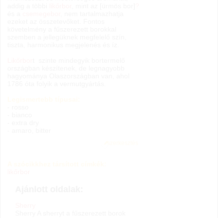
addig a többi
likőrbor
, mint az [ürmös bor]
?
és a
csemegebor
, nem tartalmazhatja
ezeket az összetevőket. Fontos
követelmény a fűszerezett borokkal
szemben a jellegüknek megfelelő szín,
tiszta, harmonikus megjelenés és íz.
Likőrbor
t szinte mindegyik bortermelő
országban készítenek, de legnagyobb
hagyománya Olaszországban van, ahol
1786 óta folyik a vermutgyártás.
Legismertebb típusai:
- rosso
- bianco
- extra dry
- amaro, bitter
szerkesztés
A szócikkhez társított címkék:
likőrbor
Ajánlott oldalak:
Sherry
Sherry A sherryt a fűszerezett borok