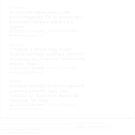
Essencia
Az Essencia régóta ismert tokaji
borkülönlegesség. Ezt az elismert bort
különleges eljárással állítják elő a
töppedt ...
2012-03-19 | témakör:
Szőlő- és borfajták
|
további részletek »»»
Viognier
A Viognier a Rhone-völgy északi
részéről származó szőlőfajta. Jellemzői:
Jó cukorgyűjtő. A narancs, az akácvirág,
citrusok, trópusi ...
2012-03-19 | témakör:
Szőlő- és borfajták
|
további részletek »»»
Malbec
A Malbec szőlőfajta Bordeaux vidékéről
származó kékszőlő. Igazi, nagy
vörösbort ad. Gyakran pl. Merlot-val
házasítják. Ma főleg ...
2012-03-19 | témakör:
Szőlő- és borfajták
|
további részletek »»»