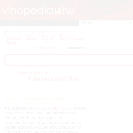
Témakörök:
Magyar borvidékek
Külföldi
borvidékek
Szőlő- és borfajták
Borászat
Borászok
Pálinka
Pezsgő
Díjak, fesztiválok
Egyéb
Már
538 szócikk
közül válogathatsz.
Szőlő- és borfajták
Fűszerezett bor
Fűszerezett borok (Vermutbor)
A fűszerezett borok olyan
likőrbor
ok, melyek
keveréssel készülnek, mesterségesen
megnövelik bennük a cukor- és
alkoholtartalmat. Míg a fűszerezett borok
tartalmazhatnak vízben oldott répacukrot,
finomszeszt és mesterséges aromákat,