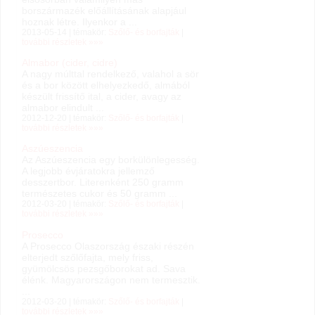
borszármazék előállításának alapjául
hoznak létre. Ilyenkor a ...
2013-05-14 | témakör:
Szőlő- és borfajták
|
további részletek »»»
Almabor (cider, cidre)
A nagy múlttal rendelkező, valahol a sör
és a bor között elhelyezkedő, almából
készült frissítő ital, a cider, avagy az
almabor elindult ...
2012-12-20 | témakör:
Szőlő- és borfajták
|
további részletek »»»
Aszúeszencia
Az Aszúeszencia egy borkülönlegesség.
A legjobb évjáratokra jellemző
desszertbor. Literenként 250 gramm
természetes cukor és 50 gramm ...
2012-03-20 | témakör:
Szőlő- és borfajták
|
további részletek »»»
Prosecco
A Prosecco Olaszország északi részén
elterjedt szőlőfajta, mely friss,
gyümölcsös pezsgőborokat ad. Sava
élénk. Magyarországon nem termesztik.
...
2012-03-20 | témakör:
Szőlő- és borfajták
|
további részletek »»»