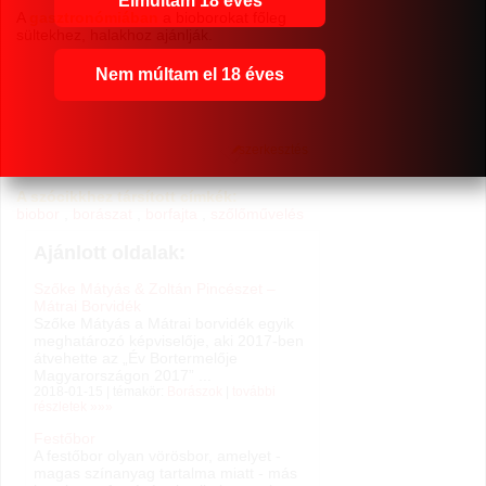
Elmúltam 18 éves
A
gasztronómiában
a bioborokat főleg
sültekhez, halakhoz ajánlják.
Nem múltam el 18 éves
szerkesztés
A szócikkhez társított címkék:
biobor
,
borászat
,
borfajta
,
szőlőművelés
Ajánlott oldalak:
Szőke Mátyás & Zoltán Pincészet –
Mátrai Borvidék
Szőke Mátyás a Mátrai borvidék egyik
meghatározó képviselője, aki 2017-ben
átvehette az „Év Bortermelője
Magyarországon 2017” ...
2018-01-15 | témakör:
Borászok
|
további
részletek »»»
Festőbor
A festőbor olyan vörösbor, amelyet -
magas színanyag tartalma miatt - más