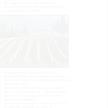
bor, vagyis olyan szőlőültetvényről
származó gyümölcsből amit természetes
módszerekkel műveltek.
Alapanyagának használt [szőlő]
?
ket
kizárólag természetes anyagokkal lehet
kezelni és csak olyan szerekkel amik felületi
hatást fejtenek ki.
A bioszőlészetben átállási időszak alatt -
ami a 4. évi szüretig tart - tilos szintetikus
szereket, műtrágyát, szabályzókat és
fokozókat alkalmazni.
Természetes anyagok, mint pl. [réz]
?
,
kén
,
[kőpor]
?
ok, [növényi kivonat]
?
ok