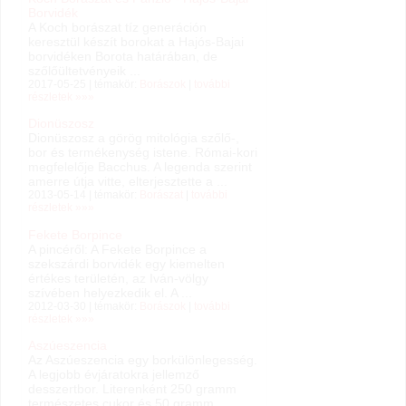
Borvidék
A Koch borászat tíz generáción
keresztül készít borokat a Hajós-Bajai
borvidéken Borota határában, de
szőlőültetvényeik ...
2017-05-25 | témakör:
Borászok
|
további
részletek »»»
Dionüszosz
Dionüszosz a görög mitológia szőlő-,
bor és termékenység istene. Római-kori
megfelelője Bacchus. A legenda szerint
amerre útja vitte, elterjesztette a ...
2013-05-14 | témakör:
Borászat
|
további
részletek »»»
Fekete Borpince
A pincéről: A Fekete Borpince a
szekszárdi borvidék egy kiemelten
értékes területén, az Iván-völgy
szívében helyezkedik el. A ...
2012-03-30 | témakör:
Borászok
|
további
részletek »»»
Aszúeszencia
Az Aszúeszencia egy borkülönlegesség.
A legjobb évjáratokra jellemző
desszertbor. Literenként 250 gramm
természetes cukor és 50 gramm ...