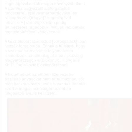
segítségével oldják meg a növényvédelmet.
A szervez trágyázást aláforgatásos
módszerrel, szarvasmarhatrágyával és
pillangós zöld[trágya]
?
segítségével
művelik. A [kártevő]
?
k ellen pedig
természetes ragadozók, mint pl. rablóatkák
megtelepítésével védekeznek.
A kész biobort számozott [borospalack]
?
ban
hozzák forgalomba. Ennek a feltétele, hogy
a szakmai szervezetek folyamatosan
ellenőrizzék a technológiát a palackozásig.
Magyarországon a [Biokontroll Hungária
Kht]
?
. foglalkozik bioellenőrzéssel.
A biotermékek az emberi szervezetre
ártalmas anyagokat nem tartalmaznak, sőt
még hasznos összetevők is vannak bennük.
Ezért a magas minőségért azonban
magasabb árat is kell fizetni.