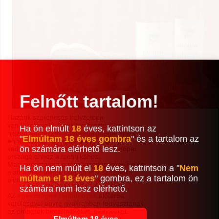
Felnőtt tartalom!
Hazánk szerencsés helyzetben
van [ökológia]
?
i [szőlőtermesztés]
?
re,
Ha ön elmúlt
18
éves, kattintson az
hiszen természeti adottságai megfelelnek
"
Elmúltam 18 éves gombra
" és a tartalom az
ehhez. A Kárpát-medence klímája
ön számára elérhető lesz.
kedvezőbb, mint sok más Nyugat Európai
országé ehhez a technikához.
Magyarországon a mezőgazdasági művelés
Ha ön nem múlt el
18
éves, kattintson a "
Nem
alatt álló területek csupán egy százaléka
múltam el 18 éves
" gombra, ez a tartalom ön
biotermelési terület.
számára nem lesz elérhető.
Az
egészséges táplálkozás
előtérbe
kerülésével egyre gyakrabban fogyasztanak
az emberek biotermékeket, bioborokat.