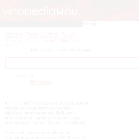
Témakörök:
Magyar borvidékek
Külföldi
borvidékek
Szőlő- és borfajták
Borászat
Borászok
Pálinka
Pezsgő
Díjak, fesztiválok
Egyéb
Már
538 szócikk
közül válogathatsz.
Borászat
Biobor
A
biobor
előírt borászati techológia szerint
készült bor, ellenőrzött termesztési
eljárással termesztett szőlőből, amit
tanúsítvánnyal látnak el. A biobor tiszta,
természetes, intenzív ízekkel rendelkezik.
A biobor hivatalos neve ökológiai
rendszerben termesztett szőlőből készült