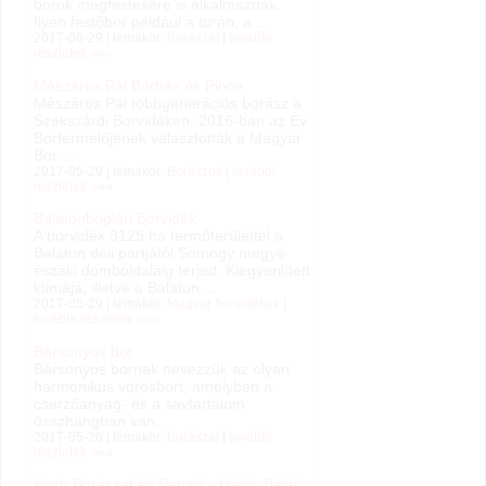
borok megfestésére is alkalmaznak.
Ilyen festőbor például a turán, a ...
2017-06-29 | témakör:
Borászat
|
további
részletek »»»
Mészáros Pál Borház és Pince
Mészáros Pál többgenerációs borász a
Szekszárdi Borvidéken. 2016-ban az Év
Bortermelőjének választották a Magyar
Bor ...
2017-05-29 | témakör:
Borászok
|
további
részletek »»»
Balatonboglári Borvidék
A borvidék 3125 ha termőterülettel a
Balaton déli partjától Somogy megye
északi domboldaláig terjed. Kiegyenlített
klímája, illetve a Balaton ...
2017-05-29 | témakör:
Magyar borvidékek
|
további részletek »»»
Bársonyos bor
Bársonyos bornak nevezzük az olyan
harmonikus vörösbort, amelyben a
cserzőanyag- és a savtartalom
összhangban van. ...
2017-05-26 | témakör:
Borászat
|
további
részletek »»»
Koch Borászat és Panzió - Hajós-Bajai