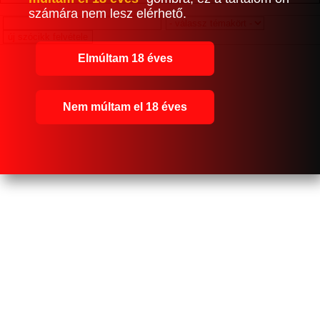
számára nem lesz elérhető.
Elmúltam 18 éves
Nem múltam el 18 éves