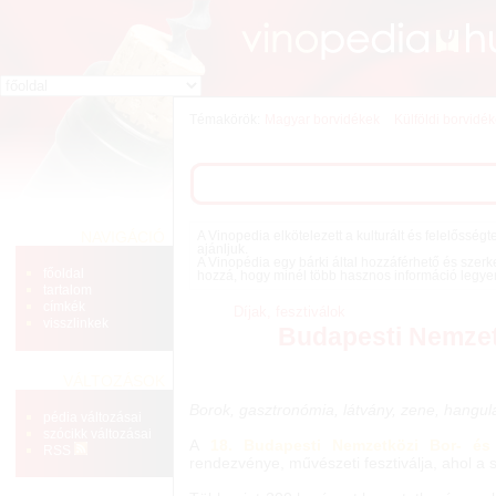
Témakörök:
Magyar borvidékek
Külföldi borvidé
NAVIGÁCIÓ
A Vinopedia elkötelezett a kulturált és felelősség
ajánljuk.
A Vinopédia egy bárki által hozzáférhető és szerke
főoldal
hozzá, hogy minél több hasznos információ legyen 
tartalom
címkék
Díjak, fesztiválok
visszlinkek
Budapesti Nemzet
VÁLTOZÁSOK
Borok, gasztronómia, látvány, zene, hangul
pédia változásai
szócikk változásai
A
18. B
udapesti Nemzetközi Bor- és 
RSS
rendezvénye, művészeti fesztiválja, ahol a