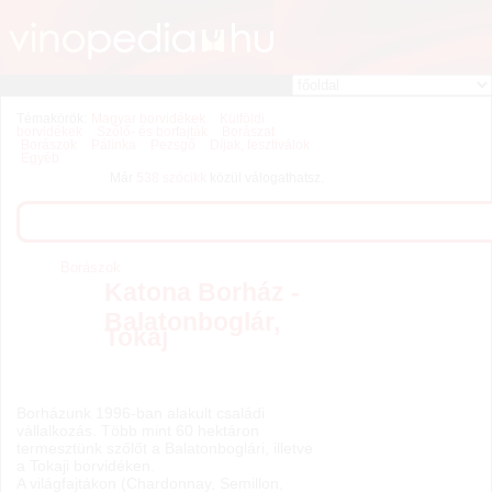
Témakörök:
Magyar borvidékek
Külföldi
borvidékek
Szőlő- és borfajták
Borászat
Borászok
Pálinka
Pezsgő
Díjak, fesztiválok
Egyéb
Már
538 szócikk
közül válogathatsz.
Borászok
Katona Borház -
Balatonboglár,
Tokaj
Borházunk 1996-ban alakult családi
vállalkozás. Több mint 60 hektáron
termesztünk szőlőt a Balatonboglári, illetve
a Tokaji borvidéken.
A világfajtákon (Chardonnay, Semillon,