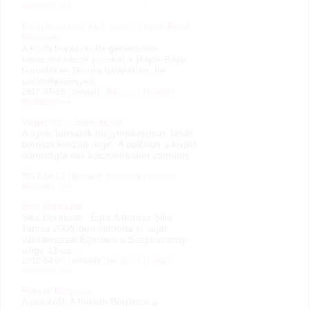
részletek »»»
Koch Borászat és Panzió - Hajós-Bajai
Borvidék
A Koch borászat tíz generáción
keresztül készít borokat a Hajós-Bajai
borvidéken Borota határában, de
szőlőültetvényeik ...
2017-05-25 | témakör:
Borászok
|
további
részletek »»»
Vilajet Kft. - Bükki borok
A nyéki borvidék hagyományosan fehér
borokat készítő régió. A dűlőkön a kiváló
adottságoknak köszönhetően zamatos
...
2017-04-12 | témakör:
Borászok
|
további
részletek »»»
Sike Borászat
Sike Borászat - Eger A borász Sike
Tamás 2005-ben indította el saját
vállalkozását Egerben a Szépasszony-
völgy 43-as ...
2012-04-03 | témakör:
Borászok
|
további
részletek »»»
Fekete Borpince
A pincéről: A Fekete Borpince a