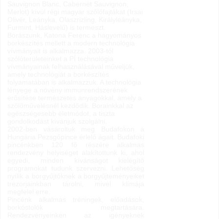
Sauvignon Blanc, Cabernet Sauvignon,
Merlot) kívül régi magyar szőlőfajtákat (Irsai
Olivér, Leányka, Olaszrizling, Királyleányka,
Furmint, Háslevelű) is termeszt.
Borászunk, Katona Ferenc a hagyományos
borkészítés mellett a modern technológia
vívmányait is alkalmazza. 2003-tól
szólóterületeinket a PÍ technológia
vívmányainak felhasználásával műveljük,
amely technológiát a borkészítés
folyamatában is alkalmazzuk. A technológia
lényege a növény immunrendszerének
erősítése természetes anyagokkal, amely a
szőlőművelésnél kezdődik. Borainkkal az
egészségesebb életmódot, a tiszta
gondolkodást kívánjuk szolgálni.
2002-ben vásároltuk meg Budafokon a
Hungária Pezsgőpince érlelő ágait. Budafoki
pincénkben 120 fő részére alkalmas
rendezvény helyiséget alakítottunk ki, ahol
egyedi, minden kívánságot kielégítő
programokat tudunk szervezni. Lehetőség
nyílik a borgyűjtőknek a borgyűjteményeiket
trezorjainkban tárolni, mivel klímája
megfelel erre.
Pincénk alkalmas tréningek, előadások,
borkóstolók megtartására.
Rendezvényeinken az igényeknek