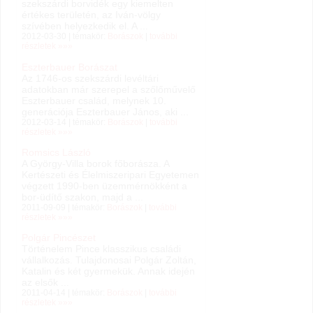
szekszárdi borvidék egy kiemelten
értékes területén, az Iván-völgy
szívében helyezkedik el. A ...
2012-03-30 | témakör:
Borászok
|
további
részletek »»»
Eszterbauer Borászat
Az 1746-os szekszárdi levéltári
adatokban már szerepel a szőlőművelő
Eszterbauer család, melynek 10.
generációja Eszterbauer János, aki ...
2012-03-14 | témakör:
Borászok
|
további
részletek »»»
Romsics László
A György-Villa borok főborásza. A
Kertészeti és Élelmiszeripari Egyetemen
végzett 1990-ben üzemmérnökként a
bor-üdítő szakon, majd a ...
2011-09-09 | témakör:
Borászok
|
további
részletek »»»
Polgár Pincészet
Történelem Pince klasszikus családi
vállalkozás. Tulajdonosai Polgár Zoltán,
Katalin és két gyermekük. Annak idején
az elsők ...
2011-04-14 | témakör:
Borászok
|
további
részletek »»»