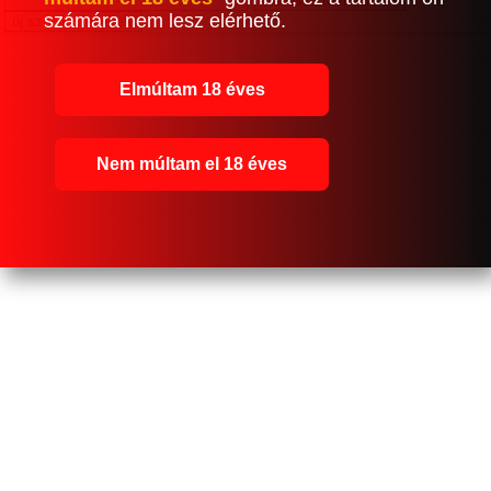
számára nem lesz elérhető.
Elmúltam 18 éves
Nem múltam el 18 éves