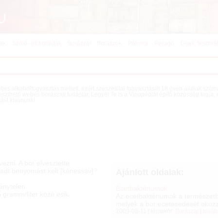
kek
Szőlő- és borfajták
Borászat
Borászok
Pálinka
Pezsgő
Díjak, fesztivá
teljes alkoholfogyasztás mellett, ezért szeszesital fogyasztását 18 éven aluliak szá
eszthető webes borászati tudástár. Legyél Te is a Vinopédiát építő közösség tagja,
tást kívánunk!
vezni. A bor elvesztette
yadt benyomást kelt [kénessav]
?
Ajánlott oldalak:
énytelen.
Ecetbaktériumok
 gramm/liter közé esik.
Az ecetbaktériumok a természetb
melyek a bor ecetesedését okozzá
2009-08-11 | témakör:
Borászat
|
továb