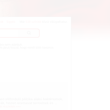
lok
Egyéb
Már
538 szócikk
közül válogathatsz.
mára nem ajánljuk.
 és járulj hozzá, hogy minél több hasznos
en előforduló pálcika alakú baktériumok,
k, hiszen ecetsavat termelnek és ...
bi részletek »»»