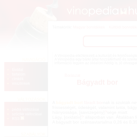
Témakörök:
Magyar borvidékek
Külföldi borvidé
A Vinopedia elkötelezett a kulturált és felelősség
NAVIGÁCIÓ
A Vinopédia egy bárki által hozzáférhető és szerk
információ legyen az oldalon! Addig is, jó olvasga
főoldal
tartalom
Borászat
címkék
Bágyadt bor
visszlinkek
VÁLTOZÁSOK
A
bágyadt
bor
t
fáradt bor
nak is szokták ne
frissességét, üdeségét, valamint lusta, bág
pédia változásai
hiányossága, [savszegény]
?
sége miatt.
szócikk változásai
Lágy, [oxidatív]
?
állapotban van. Általában f
RSS
A bágyadt bor szénsavtartalma 0,26 és 0,35
SZABÁLYOK