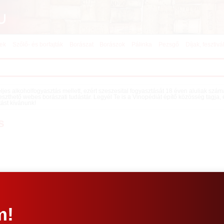
kek
Szőlő- és borfajták
Borászat
Borászok
Pálinka
Pezsgő
Díjak, fesztivá
teljes alkoholfogyasztás mellett, ezért szeszesital fogyasztását 18 éven aluliak szá
eszthető webes borászati tudástár. Legyél Te is a Vinopédiát építő közösség tagja,
tást kívánunk!
s
m!