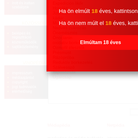
Expedíciós likőr
írott és íratlan
szabályok
Horolás
Ha ön elmúlt
18
éves, kattintson
Jubileum 75
kádár
Ha ön nem múlt el
18
éves, katti
Murci
KÖZÖSSÉG
Nedves cukrozás
Önemésztés
belépés és
regisztráció
Önocianin
Elmúltam 18 éves
közreműködők
oxidatív borkezelés
sajtóközlemény
Ozmofil élesztők
Présmust
Rázópróba
Reduktív borkezelés
VINOPÉDIA
Szálvessző
Taposózsák
impresszum
Ugarcsap
médiaajánlat
copyright
jogi tudnivalók
elérhetőség
Médiapédia
Netpédia