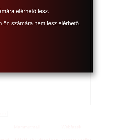
ámára elérhető lesz.
om ön számára nem lesz elérhető.
Mammutmail
Webfazék