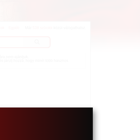
lok
Egyéb
Már
538 szócikk
közül válogathatsz.
mára nem ajánljuk.
 és járulj hozzá, hogy minél több hasznos