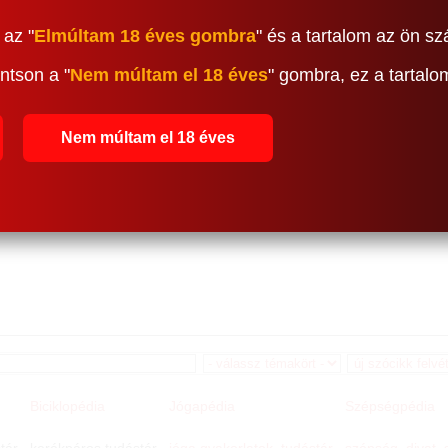
 az "
Elmúltam 18 éves gombra
" és a tartalom az ön sz
ntson a "
Nem múltam el 18 éves
" gombra, ez a tartal
Nem múltam el 18 éves
Biciklopédia
Jógapédia
Szépségpédia